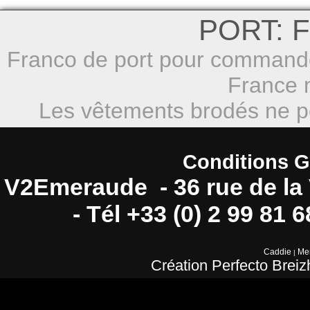
PORT: F
Franco de port pour commande 
France m
Les vêtements brodés ne pe
Conditions G
V2Emeraude - 36 rue de la 
- Tél +33 (0) 2 99 81 
Caddie
Men
|
Création Perfecto Breiz