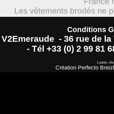
France m
Les vêtements brodés ne pe
Conditions G
V2Emeraude - 36 rue de la 
- Tél +33 (0) 2 99 81 
Caddie
Men
|
Création Perfecto Breiz