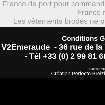
Franco de port pour commande 
France m
Les vêtements brodés ne pe
Conditions G
V2Emeraude - 36 rue de la 
- Tél +33 (0) 2 99 81 
Caddie
Men
|
Création Perfecto Breiz