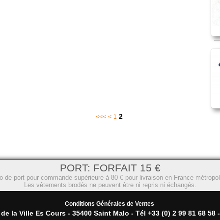
2
<<<
<
1
PORT: FORFAIT 15 €
o de port pour commande supérieure à 80 € pour livraison en France métropoli
Les vêtements brodés ne peuvent être ni repris ni échangés.
Conditions Générales de Ventes
e la Ville Es Cours - 35400 Saint Malo - Tél +33 (0) 2 99 81 68 58